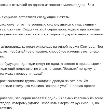
цовка с отсылкой на одного известного миллиардера. Вам
 в сериале встретятся следующие сюжеты:
расскажет о группе военных, столкнувшихся с ужасающими
 заложников. Создание этой серии происходило при помощи
жно узнать известных актёров, которые подарили анимационным
 астронавтку, которая оказалась на одной из лун Юпитера. При
делает необычайное открытие, способное изменить не только
ва.
ро будущее, где люди живут не одни, а вместе с пришельцами.
юди ещё недостаточно знают о своих "братьях" по дому, а
 их может привести наука?
противостояние группы солдат и дроида-животного. Их
ривели к тому, что машина "сошла с ума"; и пошла против
ителей, это серия является одной из самых красивых из всего
истадор, которому удалось избежать смерти от рук сирены, но
гатство.