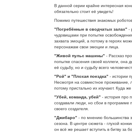
В данной серии крайне интересная кон
обязательно стоит её увидеть!
Помимо путешествия знакомых роботов
"Погребённые в сводчатых залах"
- 
чудовищами при попытке освобождения
захвата эмоций, а потому в героях мо
персонажам свои эмоции и лица.
"Живой пульс машины"
- Рассказ про
попытке спасения своей коллеги, она 
её судьбу, но и судьбу всего человечест
"Рой" и "Плохая поездка"
- истории п
Несмотря на совместное проживание, л
потому пристально их изучают. Куда же
"Убей, команда, убей"
- история про 
создавали люди, но сбои в программе п
своего создателя.
"Джибаро"
- по мнению большинства зр
сезона. В центре сюжета - глухой конк
он всё же решает вступить в битву за бо