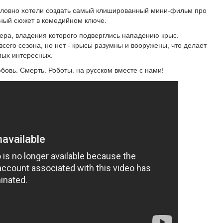
словно хотели создать самый клишированный мини-фильм про
нный сюжет в комедийном ключе.
ера, владения которого подверглись нападению крыс.
всего сезона, но нет - крысы разумны и вооружены, что делает
мых интересных.
бовь. Смерть. Роботы. на русском вместе с нами!