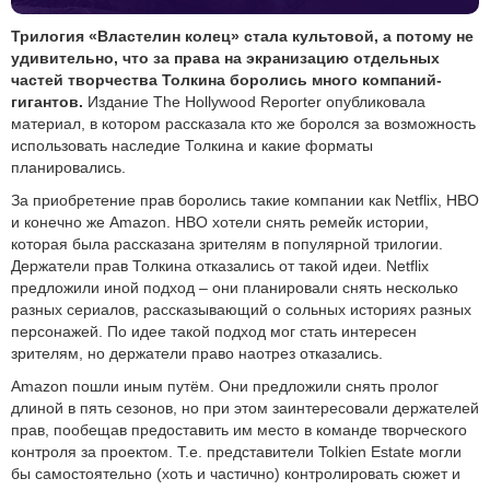
Трилогия «Властелин колец» стала культовой, а потому не
удивительно, что за права на экранизацию отдельных
частей творчества Толкина боролись много компаний-
гигантов.
Издание The Hollywood Reporter опубликовала
материал, в котором рассказала кто же боролся за возможность
использовать наследие Толкина и какие форматы
планировались.
За приобретение прав боролись такие компании как Netflix, HBO
и конечно же Amazon. HBO хотели снять ремейк истории,
которая была рассказана зрителям в популярной трилогии.
Держатели прав Толкина отказались от такой идеи. Netflix
предложили иной подход – они планировали снять несколько
разных сериалов, рассказывающий о сольных историях разных
персонажей. По идее такой подход мог стать интересен
зрителям, но держатели право наотрез отказались.
Amazon пошли иным путём. Они предложили снять пролог
длиной в пять сезонов, но при этом заинтересовали держателей
прав, пообещав предоставить им место в команде творческого
контроля за проектом. Т.е. представители Tolkien Estate могли
бы самостоятельно (хоть и частично) контролировать сюжет и