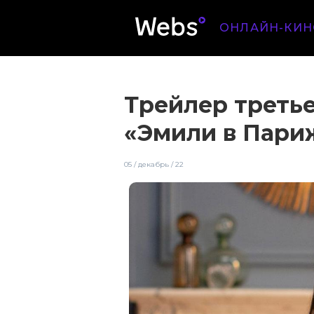
ОНЛАЙН-КИН
Трейлер третье
«Эмили в Пари
05 / декабрь / 22