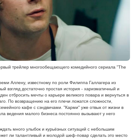
ервый трейлер многообещающего комедийного сериала "The
реми Аллену, известному по роли Филиппа Галлагера из
ый взгляд достаточно простая история - харизматичный и
ен отбросить мечты о карьере великого повара и вернуться в
аго. По возвращению на его плечи ложатся сложности,
емейного кафе с сэндвичами. "Карми" уже отвык от жизни в
ла ведения малого бизнеса постоянно вызывают у него
 ждать много улыбок и курьёзных ситуаций с небольшим
жет ли талантливый и молодой шеф-повар сделать это место