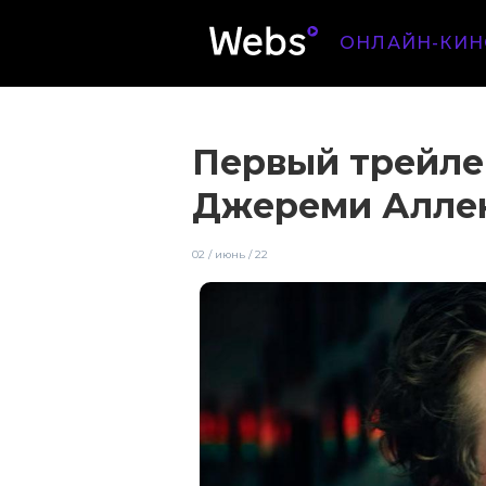
ОНЛАЙН-КИН
Первый трейлер
Джереми Алле
02 / июнь / 22