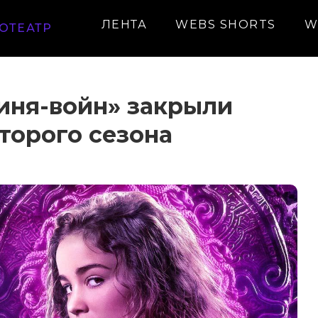
ЛЕНТА
WEBS SHORTS
W
ОТЕАТР
иня-войн» закрыли
торого сезона