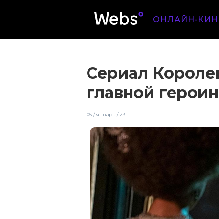
ОНЛАЙН-КИН
Сериал Короле
главной герои
05 / январь / 23