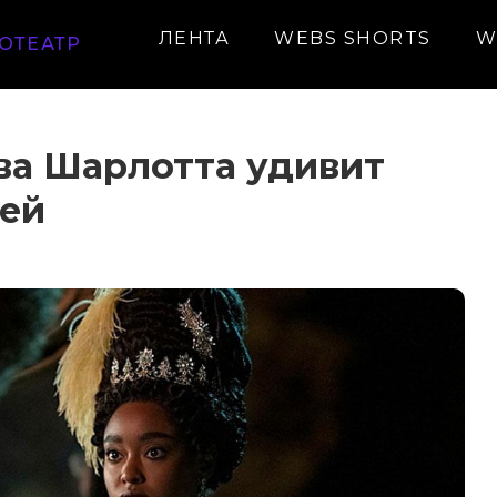
ЛЕНТА
WEBS SHORTS
W
ОТЕАТР
ва Шарлотта удивит
ней