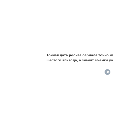
Точная дата релиза сериала точно н
шестого эпизода, а значит съëмки у