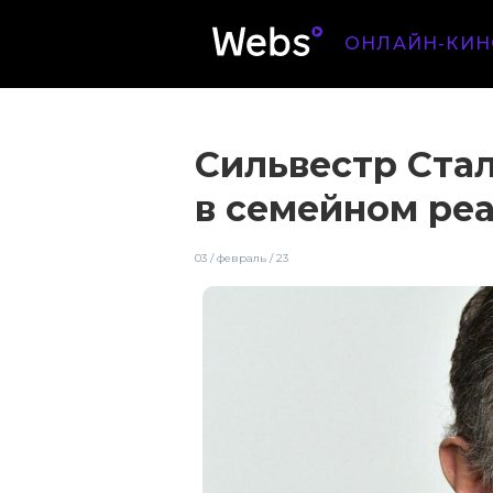
ОНЛАЙН-КИН
Сильвестр Ста
в семейном ре
03 / февраль / 23