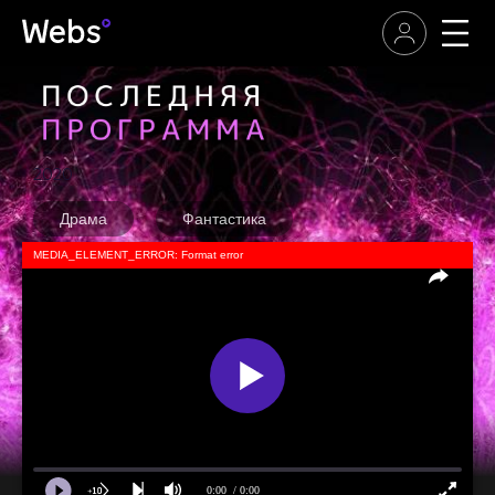
2020
Драма
Фантастика
MEDIA_ELEMENT_ERROR: Format error
0:00
/ 0:00