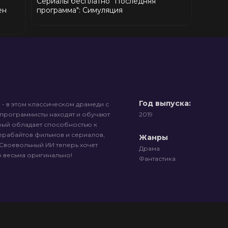
Сериалы бесплатно "Последняя
ен
программа": Симуляция
Год выпуска:
- в этом классическом драмеди с
программисты находят и обучают
2019
рый обладает способностью к
ерабайтов фильмов и сериалов,
Жанры
 Своевольный ИИ теперь хочет
Драма
о весьма оригинально!
Фантастика