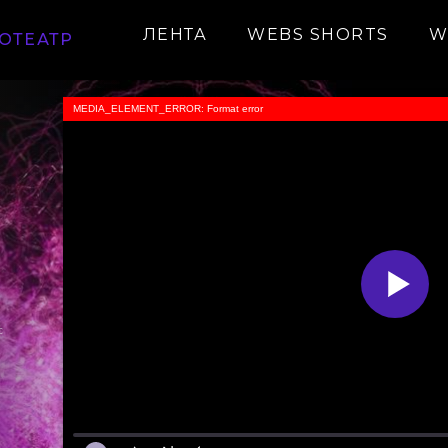
ЛЕНТА
WEBS SHORTS
W
ОТЕАТР
MEDIA_ELEMENT_ERROR: Format error
с