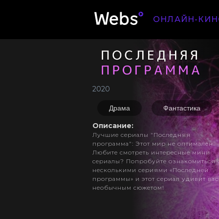
ОНЛАЙН-КИН
2020
Драма
Фантастика
Описание:
Лучшие сериалы "Последняя
программа": Этот мир не оптимален.
Любите смотреть интересные мини
сериалы? Попробуйте ознакомиться 
несколькими сериями «Последней
программы» и этот сериал удивит вас
необычным сюжетом!