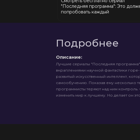
Смотреть бесплатно сериал
"Последняя программа": Это долж
попробовать каждый
Подробнее
Описание:
Лучшие сериалы "Последняя программа" 
вкраплениями научной фантастики горе-
развитый искусственный интеллект, кото
самообучению. Показав ему несколько т
программисты теряют над ним контроль.
изменить мир к лучшему. Но делает он эт