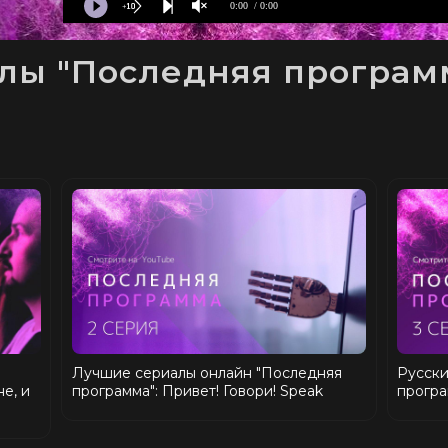
0:00
/ 0:00
ы "Последняя программа
Лучшие сериалы онлайн "Последняя
Русски
е, и
программа": Привет! Говори! Speak
програ