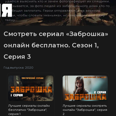
удаётся выяснить кто и зачем фотографирует их спящими.
Оказывается, за фото людей из заброшенного дома кто-то
пообещал заплатить. Герои отправляются на верхние
этажи, чтобы словить «маньяка», но открывают ещё одну
тайну…
Смотреть сериал «Заброшка»
онлайн бесплатно. Сезон 1,
Серия 3
Год выпуска: 2020
Лучшие сериалы онлайн
Лучшие сериалы смотреть
бесплатно "Заброшка",
онлайн "Заброшка", серия
серия 1
2