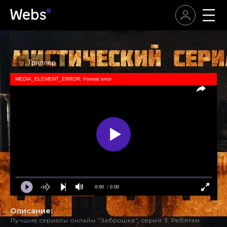
2020
Триллер
MEDIA_ELEMENT_ERROR: Format error
0:00
/ 0:00
Описание:
Лучшие сериалы онлайн "Заброшка", серия 3. Ребятам