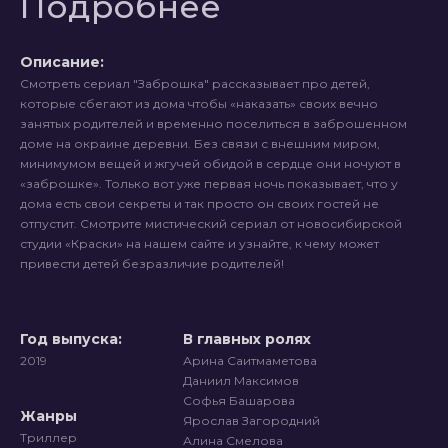
Подробнее
Описание:
Смотреть сериал "Заброшка" рассказывает про детей,
которые сбегают из дома чтобы «наказать» своих вечно
занятых родителей и временно поселиться в заброшенном
доме на окраине деревни. Без связи с внешним миром,
минимумом вещей и жгучей обидой в сердце они ночуют в
«заброшке». Только вот уже первая ночь показывает, что у
дома есть свои секреты и так просто он своих гостей не
отпустит. Смотрите мистический сериал от новосибирской
студии «Краски» на нашем сайте и узнайте, к чему может
привести детей безразличие родителей!
Год выпуска:
В главных ролях
2019
Арина Саитмаметова
Даниил Максимов
Софья Башарова
Жанры
Ярослав Загородний
Триллер
Алина Смелова