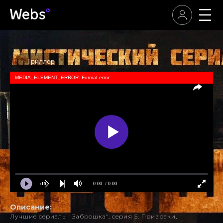
2020
Триллер
MEDIA_ELEMENT_ERROR: Format error
0:00
/ 0:00
Описание:
Лучшие сериалы "Заброшка", серия 5. Призраки,