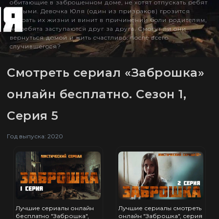
обитающие в заброшенном доме, не хотят отпускать ребят
живыми. Девочка Юля (один из призраков) грозится
забрать их жизни и винит в причинении боли родителям,
но ребята заступаются друг за друга. Смогут ли они
вернуться домой и жить счастливо, после всего
случившегося?
Смотреть сериал «Заброшка»
онлайн бесплатно. Сезон 1,
Серия 5
Год выпуска: 2020
Лучшие сериалы онлайн
Лучшие сериалы смотреть
бесплатно "Заброшка",
онлайн "Заброшка", серия