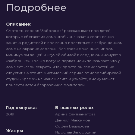
Подробнее
Описание:
Смотреть сериал "Заброшка" рассказывает про детей,
которые сбегают из дома чтобы «наказать» своих вечно
занятых родителей и временно поселиться в заброшенном
доме на окраине деревни. Без связи с внешним миром,
минимумом вещей и жгучей обидой в сердце они ночуют в
«заброшке». Только вот уже первая ночь показывает, что у
дома есть свои секреты и так просто он своих гостей не
отпустит. Смотрите мистический сериал от новосибирской
студии «Краски» на нашем сайте и узнайте, к чему может
привести детей безразличие родителей!
Год выпуска:
В главных ролях
2019
Арина Саитмаметова
Даниил Максимов
Софья Башарова
Жанры
Ярослав Загородний