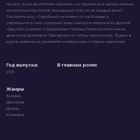
проект, если вы любите сериалы, но теряетесь в целом океане
интересных проектов, выходящих чуть ли не каждый день?
Смотрите шоу «Серийный человек» от настоящего
сериального гика, который знает наизусть имена всех друзей
«Друзей» и может с закрытыми глазами перечислить имена
драконов Дейнерис Таргариен из «Игры престолов». Будьте в
курсе новинок и узнавайте интересное о старых сериалах!
Год выпуска:
В главных ролях
2019
Жанры
Боевик
Детектив
Драма
Комедия